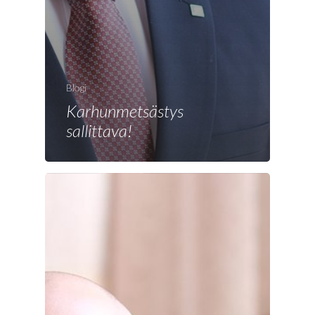
Blogi
Karhunmetsästys
sallittava!
Etusivu
Joonas
Vaalit
Blogi