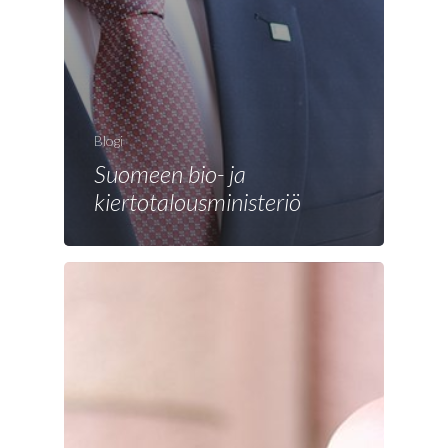
Blogi
Suomeen bio- ja
kiertotalousministeriö