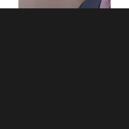
Blogi
Kalastukseen ei tarvita
uusia maksuja