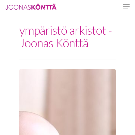
ympäristö arkistot -
Hit enter to search or ESC to close
Joonas Könttä