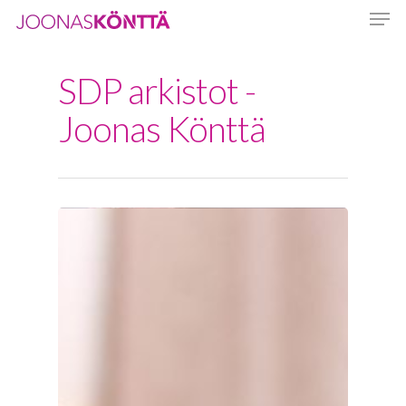
SDP arkistot -
Hit enter to search or ESC to close
Joonas Könttä