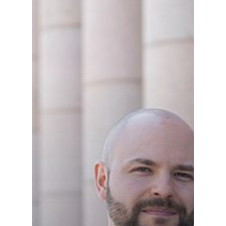
Etusivu
Joonas
Vaalit
Blogi
Osallistu
EN
RU