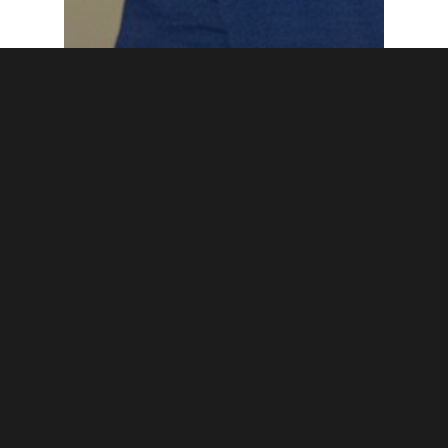
Blogi
Hoitajamitoituksen noston
lykkäys on fiksua