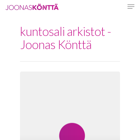
kuntosali arkistot -
Hit enter to search or ESC to close
Joonas Könttä