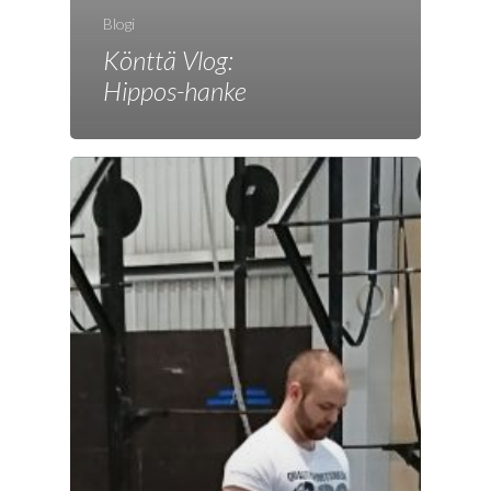
Blogi
Könttä Vlog:
Hippos-hanke
Etusivu
Joonas
Vaalit
Blogi
Osallistu
EN
RU