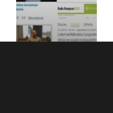
Blogi
Viikkokatsaus & Könttä
mediassa