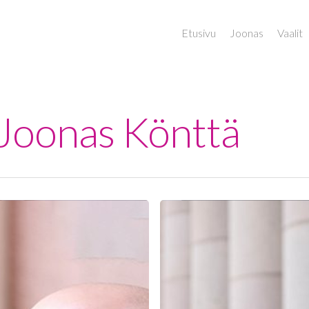
Etusivu
Joonas
Vaalit
- Joonas Könttä