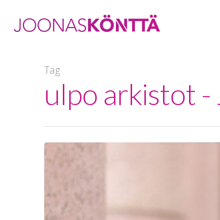
Tag
ulpo arkistot 
Hit enter to search or ESC to close