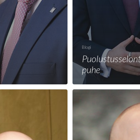
Blogi
Puolustusselon
puhe