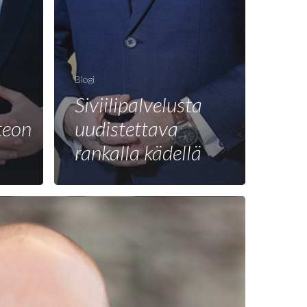
Blogi
Siviilipalvelusta
teon
uudistettava
rankalla kädellä