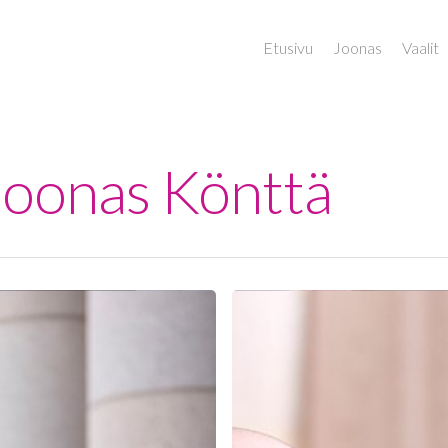
Etusivu
Joonas
Vaalit
 Joonas Könttä