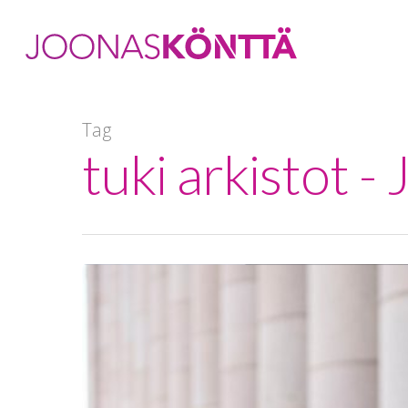
Tag
tuki arkistot -
Hit enter to search or ESC to close