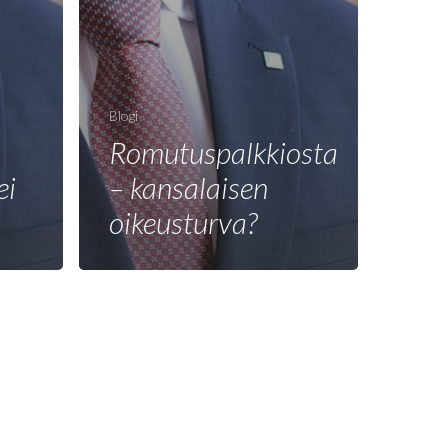
Blogi
Romutuspalkkiosta
ei
– kansalaisen
oikeusturva?