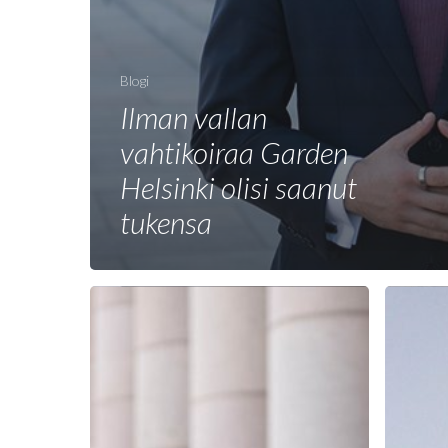
Blogi
Ilman vallan
vahtikoiraa Garden
Helsinki olisi saanut
tukensa