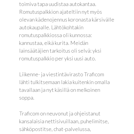
toimiva tapa uudistaa autokantaa.
Romutuspalkkion ajateltiin nyt myös
olevan kädenojennus koronasta kärsivälle
autokaupalle. Lähtökohtakin
romutuspalkkiossa oli kunnossa:
kannustaa, eikä kurita. Meidän
lainsäätäjien tarkoitus oli selvä: yksi
romutuspalkkio per yksi uusi auto.
Liikenne- ja viestintävirasto Traficom
lähti tulkitsemaan lakia kuitenkin omalla
tavallaan ja nyt käsillä on melkoinen
soppa.
Traficom on neuvonut ja ohjeistanut
kansalaisia nettisivuillaan, puhelimitse,
sähköpostitse, chat-palvelussa,