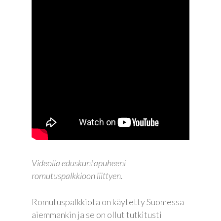
Videolla eduskuntapuheeni
romutuspalkkioon liittyen.
Romutuspalkkiota on käytetty Suomessa
aiemmankin ja se on ollut tutkitusti