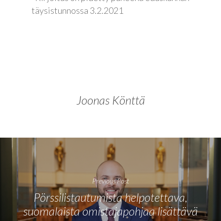
täysistunnossa 3.2.2021
Joonas Könttä
Previous Post
Pörssilistautumista helpotettava,
suomalaista omistajapohjaa lisättävä