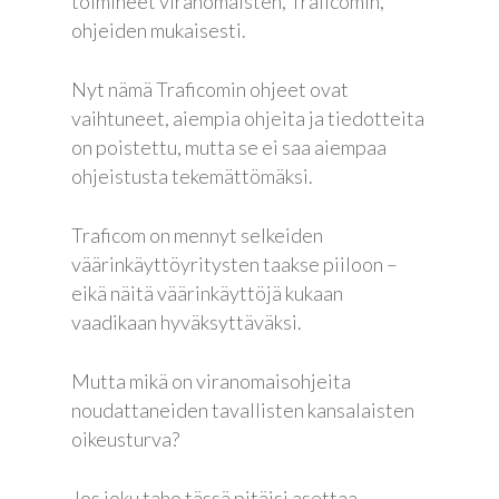
toimineet viranomaisten, Traficomin,
ohjeiden mukaisesti.
Nyt nämä Traficomin ohjeet ovat
vaihtuneet, aiempia ohjeita ja tiedotteita
on poistettu, mutta se ei saa aiempaa
ohjeistusta tekemättömäksi.
Traficom on mennyt selkeiden
väärinkäyttöyritysten taakse piiloon –
eikä näitä väärinkäyttöjä kukaan
vaadikaan hyväksyttäväksi.
Mutta mikä on viranomaisohjeita
noudattaneiden tavallisten kansalaisten
oikeusturva?
Jos joku taho tässä pitäisi asettaa