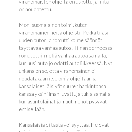
viranomaisten ohjeita on uskottu ja niitä
on noudatettu.
Etusivu
Moni suomalainen toimi, kuten
Joonas
viranomainen heitä ohjeisti. Pekka tilasi
uuden auton ja romutti kolme säännöt
Vaalit
täyttävää vanhaa autoa. Tiinan perheessä
Blogi
romutettiin neljä vanhaa autoa samalla,
kun uusi auto jo odotti autoliikkeessä. Nyt
Osallistu
uhkana on se, että viranomainen ei
noudatakaan itse omia ohjeitaan ja
EN
kansalaiset jäisivät suuren hankintansa
RU
kanssa yksin ilman luvattuja tukia samalla
kun asuntolainat ja muut menot pysyvät
entisellään.
Kansalaisia ei tästä voi syyttää. He ovat