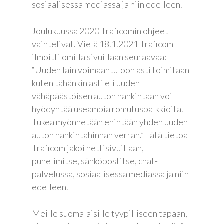
sosiaalisessa mediassa ja niin edelleen.
Joulukuussa 2020 Traficomin ohjeet
vaihtelivat. Vielä 18.1.2021 Traficom
ilmoitti omilla sivuillaan seuraavaa:
“Uuden lain voimaantuloon asti toimitaan
kuten tähänkin asti eli uuden
vähäpäästöisen auton hankintaan voi
hyödyntää useampia romutuspalkkioita.
Tukea myönnetään enintään yhden uuden
auton hankintahinnan verran.” Tätä tietoa
Traficom jakoi nettisivuillaan,
puhelimitse, sähköpostitse, chat-
palvelussa, sosiaalisessa mediassa ja niin
edelleen.
Meille suomalaisille tyypilliseen tapaan,