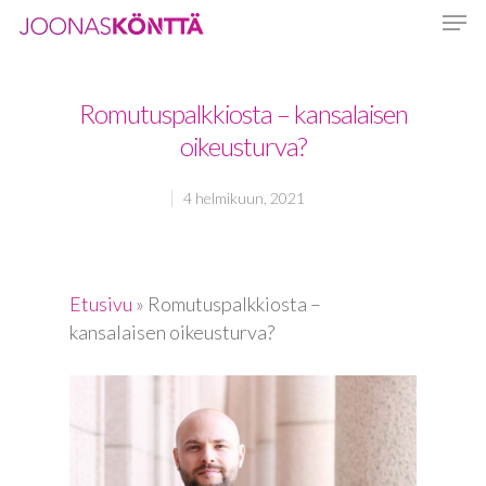
Romutuspalkkiosta – kansalaisen
Hit enter to search or ESC to close
oikeusturva?
4 helmikuun, 2021
Etusivu
»
Romutuspalkkiosta –
kansalaisen oikeusturva?