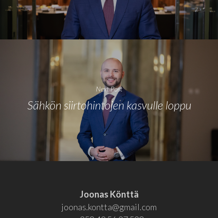
Next Post
Sähkön siirtohintojen kasvulle loppu
Joonas Könttä
joonas.kontta@gmail.com