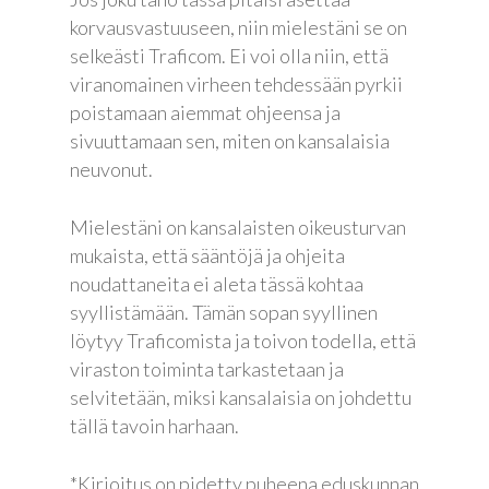
korvausvastuuseen, niin mielestäni se on
selkeästi Traficom. Ei voi olla niin, että
viranomainen virheen tehdessään pyrkii
poistamaan aiemmat ohjeensa ja
sivuuttamaan sen, miten on kansalaisia
neuvonut.
Mielestäni on kansalaisten oikeusturvan
mukaista, että sääntöjä ja ohjeita
noudattaneita ei aleta tässä kohtaa
syyllistämään. Tämän sopan syyllinen
löytyy Traficomista ja toivon todella, että
viraston toiminta tarkastetaan ja
selvitetään, miksi kansalaisia on johdettu
tällä tavoin harhaan.
*Kirjoitus on pidetty puheena eduskunnan