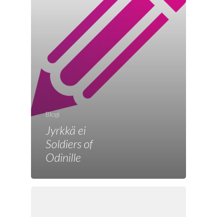
Blogi
Jyrkkä ei
Etusivu
Soldiers of
Joonas
Odinille
Vaalit
Blogi
Osallistu