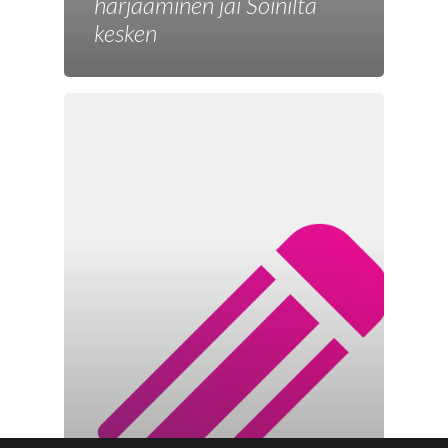
harjaaminen jäi Soinilta
kesken