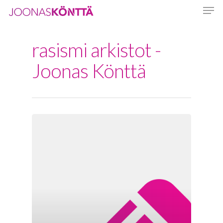
rasismi arkistot -
Hit enter to search or ESC to close
Joonas Könttä