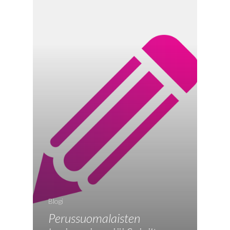
EN
RU
Blogi
Perussuomalaisten