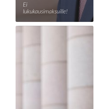
Ei
lukukausimaksuille!
Etusivu
Joonas
Vaalit
Blogi