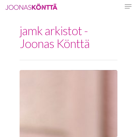
jamk arkistot -
Hit enter to search or ESC to close
Joonas Könttä