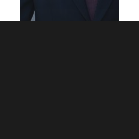
Blogi
Kotiinpäin pitää vetää