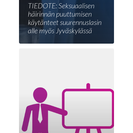
TIEDOTE: Seksuaalisen
häirinnän puuttumisen
käytänteet suurennuslasin
alle myös Jyväskylässä