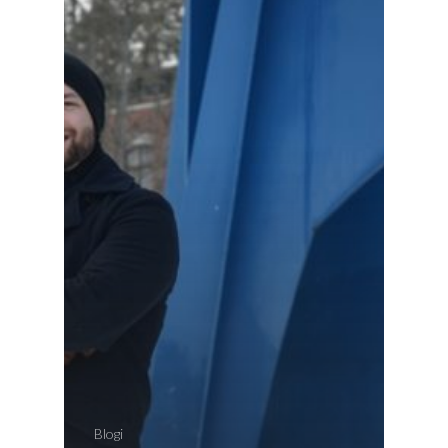
Osallistu
EN
RU
Blogi