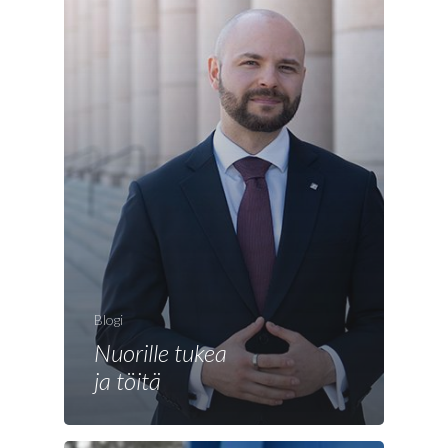
Etusivu
Blogi
Joonas
Nuorille tukea
Vaalit
ja töitä
Blogi