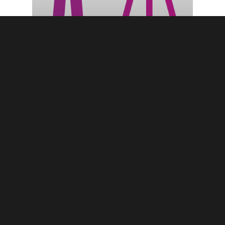
Blogi
Kouluista ei saa karsia
Joonas Könttä