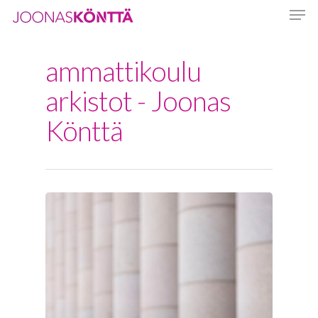
ammattikoulu
Hit enter to search or ESC to close
arkistot - Joonas
Könttä