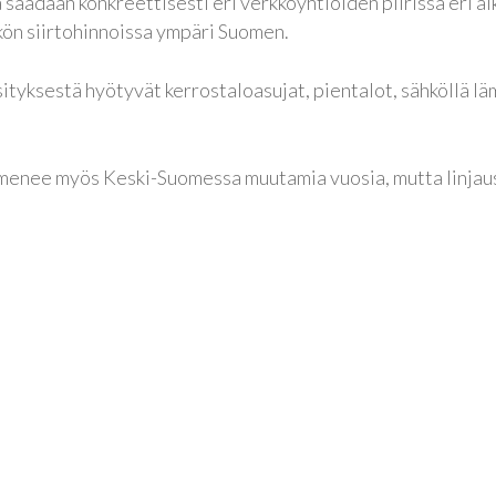
ia saadaan konkreettisesti eri verkkoyhtiöiden piirissä eri 
kön siirtohinnoissa ympäri Suomen.
ityksestä hyötyvät kerrostaloasujat, pientalot, sähköllä läm
enee myös Keski-Suomessa muutamia vuosia, mutta linjaus