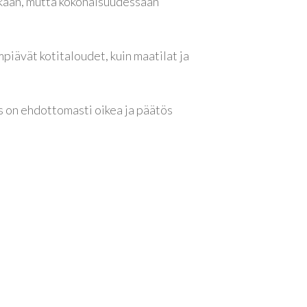
aikaan, mutta kokonaisuudessaan
piävät kotitaloudet, kuin maatilat ja
 on ehdottomasti oikea ja päätös