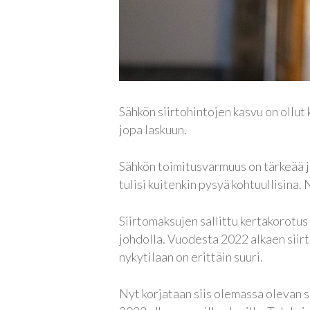
Sähkön siirtohintojen kasvu on ollut 
jopa laskuun.
Sähkön toimitusvarmuus on tärkeää j
tulisi kuitenkin pysyä kohtuullisina.
Siirtomaksujen sallittu kertakorotus
johdolla. Vuodesta 2022 alkaen siir
nykytilaan on erittäin suuri.
Nyt korjataan siis olemassa olevan 