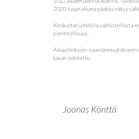
2022 alkaen useilla alueilla. Tuloks
2020-luvun aikana päätös näkyy säh
Keskustan johdolla valmistellusta es
pienteollisuus.
Aikaa hintojen suunnanmuutokseen m
kauan odotettu.
Joonas Könttä