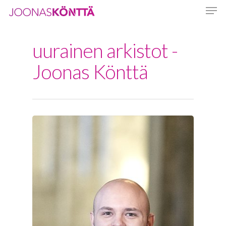
uurainen arkistot -
Hit enter to search or ESC to close
Joonas Könttä