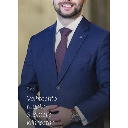
Blogi
Vaihtoehto
ruuhka-
Suomelle
Etusivu
kiinnostaa