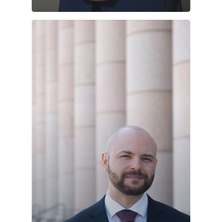
Joonas
Vaalit
Blogi
Osallistu
EN
RU