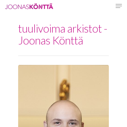
tuulivoima arkistot -
Hit enter to search or ESC to close
Joonas Könttä