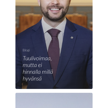
Blogi
Tuulivoimaa,
mutta ei
Etusivu
hinnalla millä
Joonas
hyvänsä
Vaalit
Blogi
Osallistu