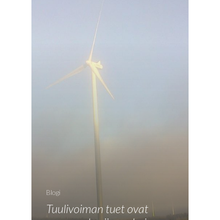
EN
RU
Blogi
Tuulivoiman tuet ovat