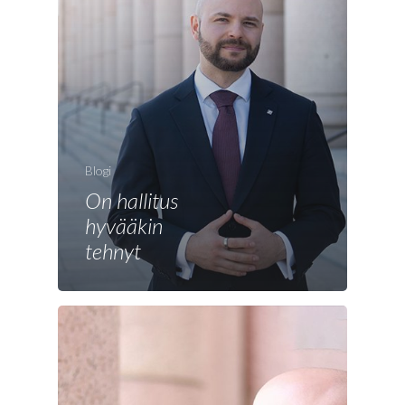
Etusivu
Joonas
Blogi
Vaalit
On hallitus
hyvääkin
Blogi
tehnyt
Osallistu
EN
RU