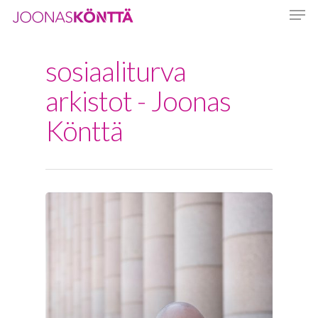
sosiaaliturva
Hit enter to search or ESC to close
arkistot - Joonas
Könttä