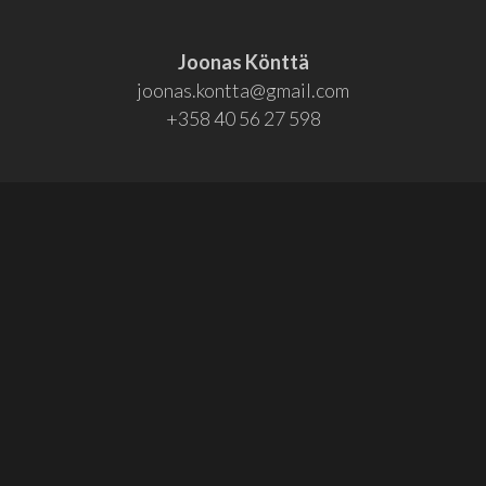
Joonas Könttä
joonas.kontta@gmail.com
+358 40 56 27 598
Osallistu!