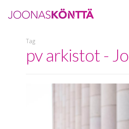
Tag
pv arkistot - 
Hit enter to search or ESC to close