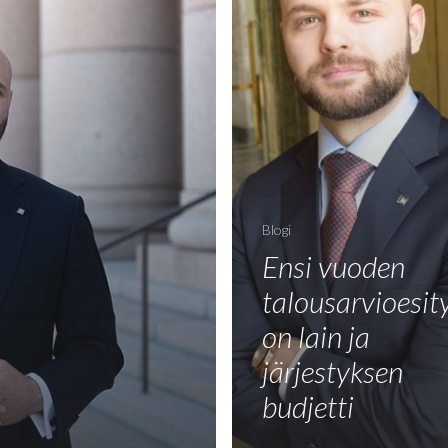
Blogi
Ensi vuoden
talousarvioesit
on lain ja
järjestyksen
budjetti