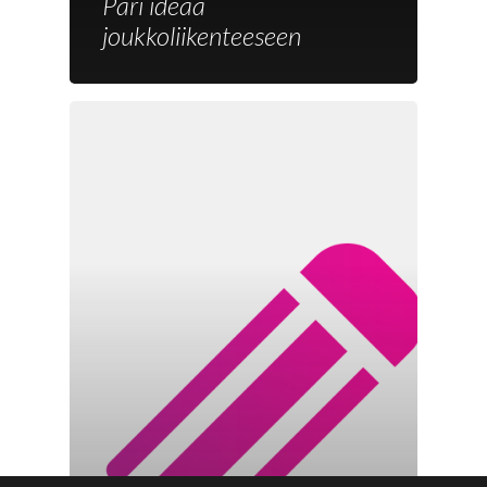
Pari ideaa
joukkoliikenteeseen