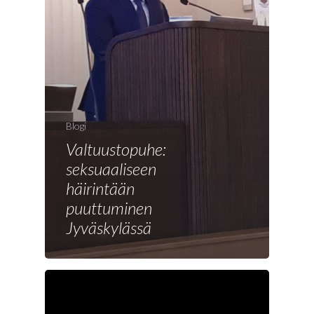
Blogi
Valtuustopuhe:
seksuaaliseen
häirintään
Etusivu
puuttuminen
Joonas
Jyväskylässä
Vaalit
Blogi
Osallistu