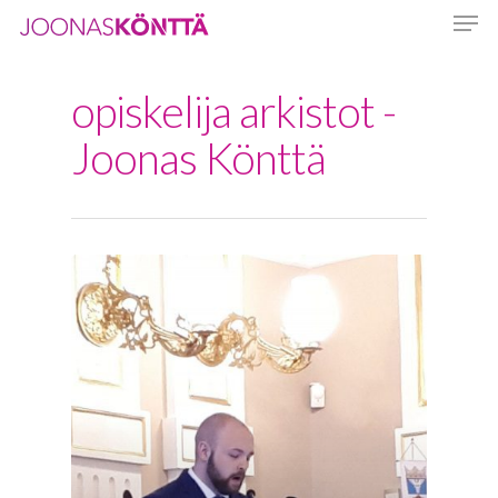
opiskelija arkistot -
Hit enter to search or ESC to close
Joonas Könttä