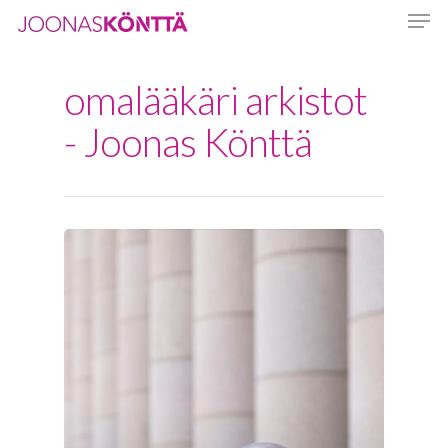
omalääkäri arkistot
Hit enter to search or ESC to close
- Joonas Könttä