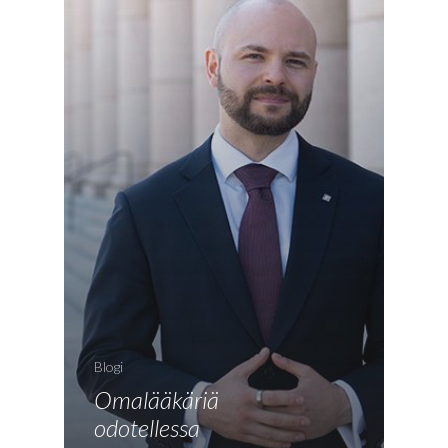
Blogi
Omalääkäriä
Etusivu
odotellessa