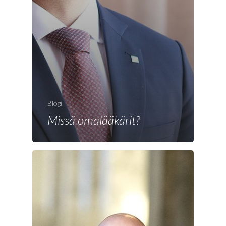
Blogi
Missä omalääkärit?