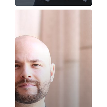
Joonas
Vaalit
Blogi
Osallistu
EN
RU