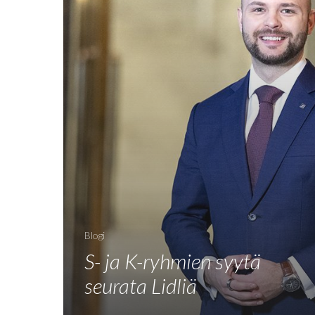
Blogi
S- ja K-ryhmien syytä
seurata Lidliä