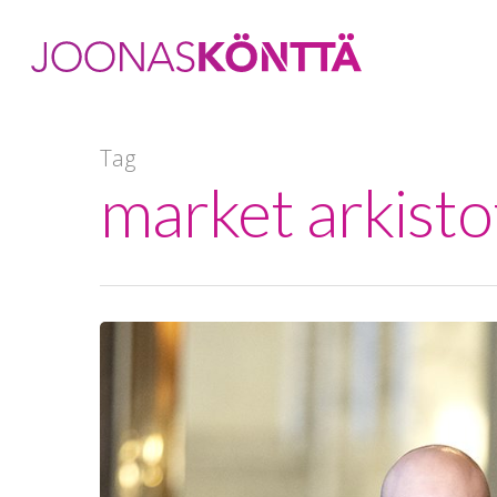
Tag
market arkisto
Hit enter to search or ESC to close