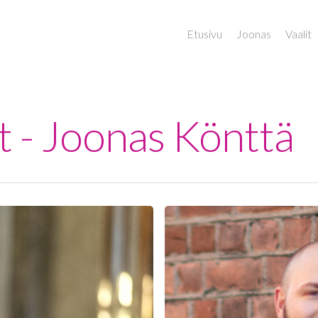
Etusivu
Joonas
Vaalit
t - Joonas Könttä