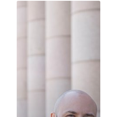
Etusivu
Joonas
Vaalit
Blogi
Osallistu
EN
RU