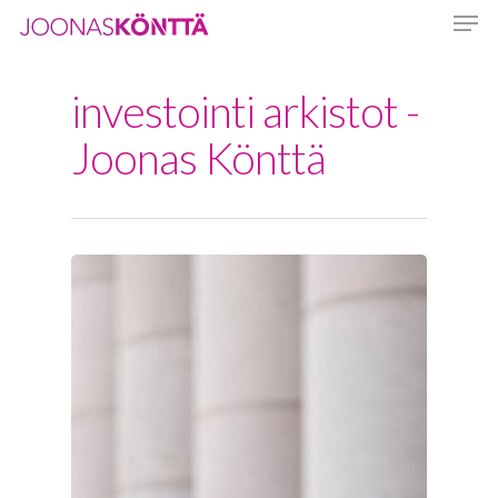
investointi arkistot -
Hit enter to search or ESC to close
Joonas Könttä