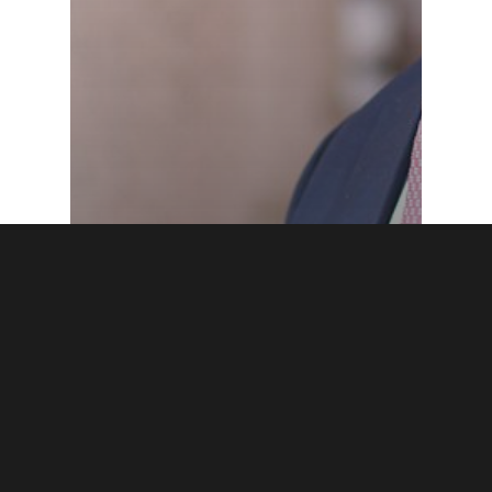
Blogi
Kaupunkikulttuuria on
helppo tuhota, mutta
vaikea rakentaa