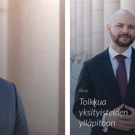
Blogi
Tolkkua
yksityisteiden
ylläpitoon