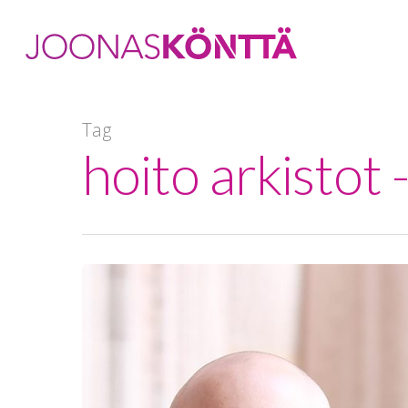
Tag
hoito arkistot
Hit enter to search or ESC to close