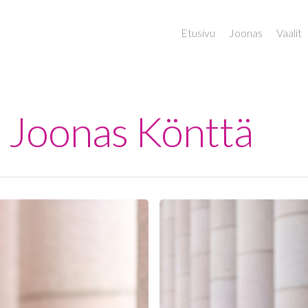
Etusivu
Joonas
Vaalit
 - Joonas Könttä