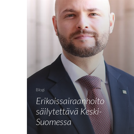
Blogi
Erikoissairaanhoito
säilytettävä Keski-
Suomessa