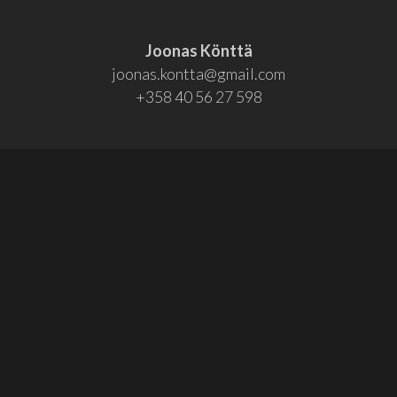
Joonas Könttä
joonas.kontta@gmail.com
+358 40 56 27 598
Osallistu!