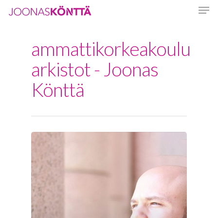
ammattikorkeakoulu
Hit enter to search or ESC to close
arkistot - Joonas
Könttä