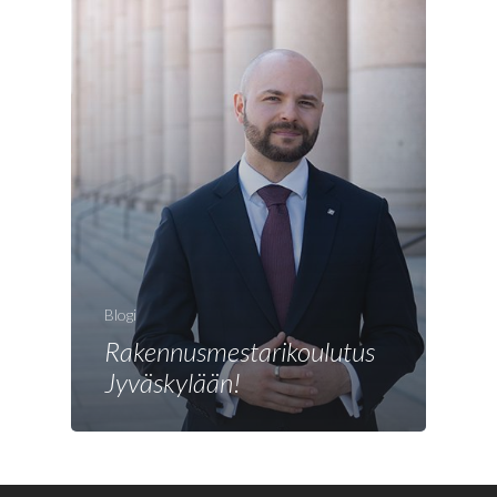
Blogi
Rakennusmestarikoulutus
Jyväskylään!