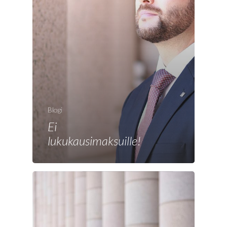
Etusivu
Joonas
Vaalit
Blogi
Ei
Blogi
lukukausimaksuille!
Osallistu
EN
RU