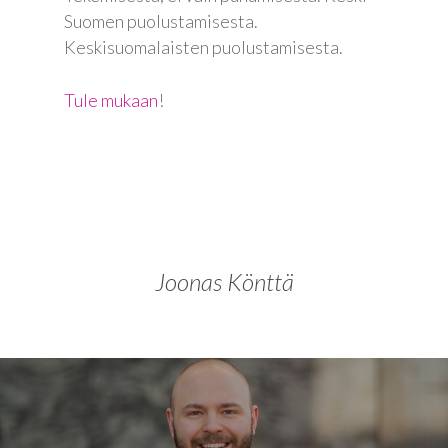
Blogi
Suomen puolustamisesta.
Osallistu
Keskisuomalaisten puolustamisesta.
EN
Tule mukaan
!
RU
Joonas Könttä