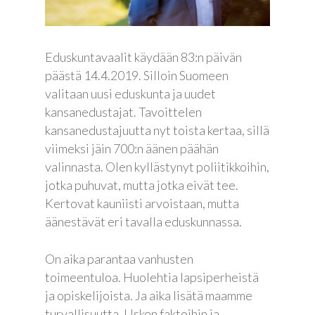
Eduskuntavaalit käydään 83:n päivän
päästä 14.4.2019. Silloin Suomeen
valitaan uusi eduskunta ja uudet
kansanedustajat. Tavoittelen
kansanedustajuutta nyt toista kertaa, sillä
viimeksi jäin 700:n äänen päähän
valinnasta. Olen kyllästynyt poliitikkoihin,
jotka puhuvat, mutta jotka eivät tee.
Kertovat kauniisti arvoistaan, mutta
äänestävät eri tavalla eduskunnassa.
On aika parantaa vanhusten
toimeentuloa. Huolehtia lapsiperheistä
ja opiskelijoista. Ja aika lisätä maamme
turvallisuutta. Uskon faktoihin ja