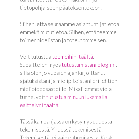
tietopohjaiseen päätöksentekoon.
Siihen, että seuraamme asiantuntijatietoa
emmekä mututietoa. Siihen, että teemme
toimenpidelistan ja toteutamme sen.
Voit tutustua
teemoihini täältä
.
Suosittelen myös
tutustumistani blogiini
,
sillä olen jo vuosien ajan kirjoittanut
ajatuksistani ja mielipiteistäni eri lehtien
mielipideosastoille. Mikäli emme vielä
tunne, voit
tutustua minuun lukemalla
Etusivu
esittelyni täältä
.
Joonas
Tässä kampanjassa on kysymys uudesta
Vaalit
tekemisestä. Yhdessä tekemisestä.
Tekemisestä, ei vain puhumisesta. Keski-