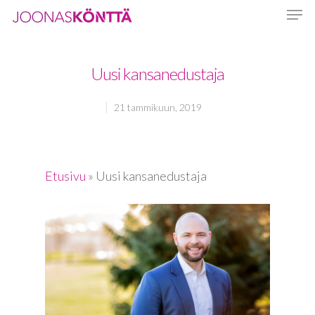
Uusi kansanedustaja
Hit enter to search or ESC to close
21 tammikuun, 2019
Etusivu
»
Uusi kansanedustaja