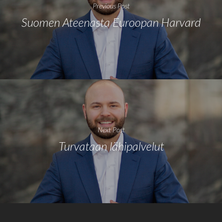
Previous Post
Suomen Ateenasta Euroopan Harvard
Next Post
Turvataan lähipalvelut