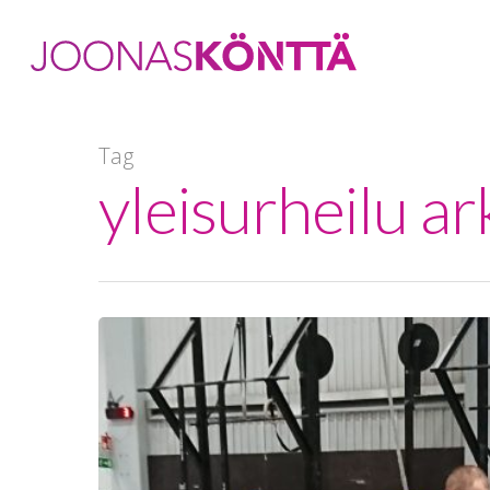
Tag
yleisurheilu ar
Hit enter to search or ESC to close