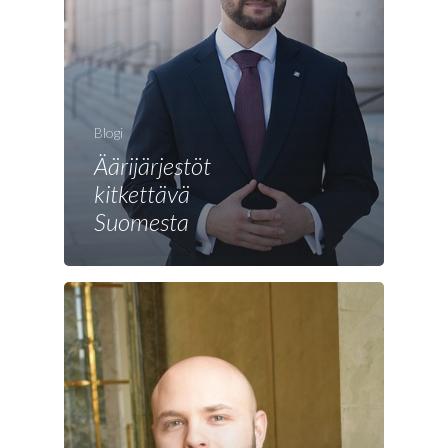
Etusivu
Blogi
Joonas
Äärijärjestöt
kitkettävä
Vaalit
Suomesta
Blogi
Osallistu
EN
RU