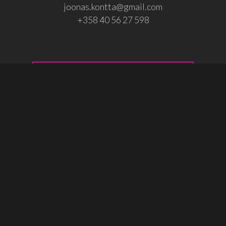
joonas.kontta@gmail.com
+358 40 56 27 598
Osallistu!
© 2026 Joonas Könttä.