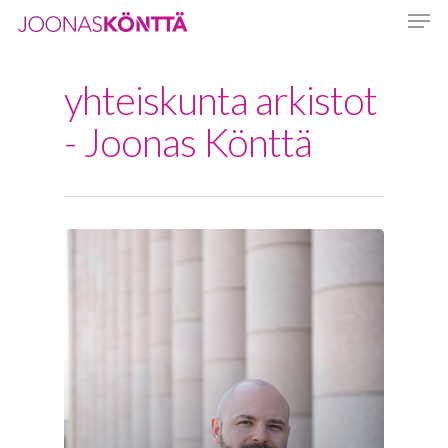
yhteiskunta arkistot
Hit enter to search or ESC to close
- Joonas Könttä