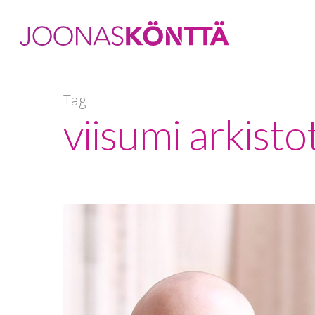
Tag
viisumi arkist
Hit enter to search or ESC to close