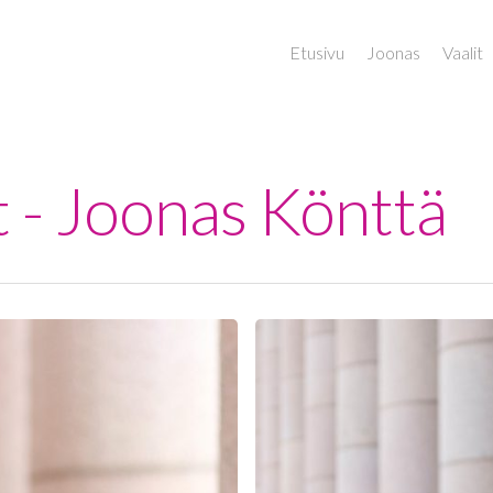
Etusivu
Joonas
Vaalit
ot - Joonas Könttä