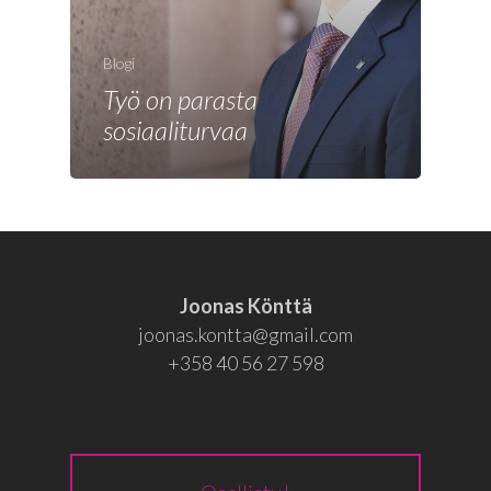
Joonas
Vaalit
Blogi
Blogi
Työ on parasta
sosiaaliturvaa
Osallistu
EN
RU
Joonas Könttä
joonas.kontta@gmail.com
+358 40 56 27 598