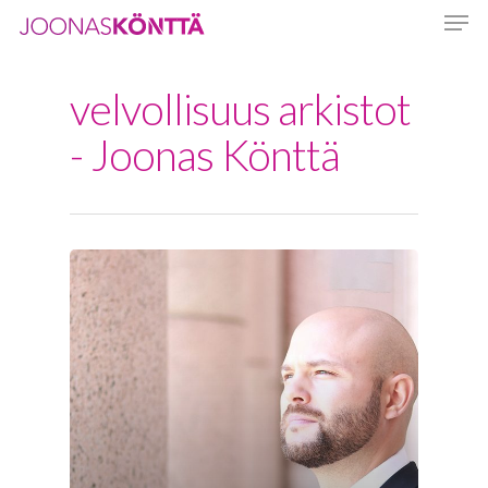
velvollisuus arkistot
Hit enter to search or ESC to close
- Joonas Könttä
Etusivu