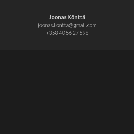
Joonas Könttä
joonas.kontta@gmail.com
+358 40 56 27 598
Osallistu!