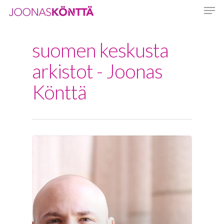
suomen keskusta
Hit enter to search or ESC to close
arkistot - Joonas
Könttä