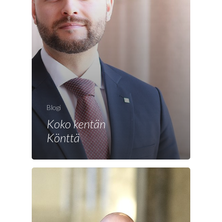
Etusivu
Joonas
Vaalit
Blogi
Koko kentän
Blogi
Könttä
Osallistu
EN
RU