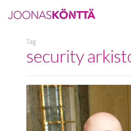
Tag
security arkis
Hit enter to search or ESC to close