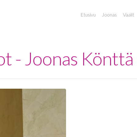
Etusivu
Joonas
Vaalit
tot - Joonas Könttä