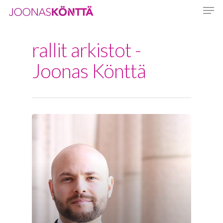
rallit arkistot -
Hit enter to search or ESC to close
Joonas Könttä
Etusivu