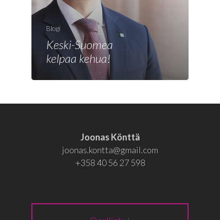
Joonas
Vaalit
Blogi
Blogi
Keski-Suomea
kelpaa kehua!
Osallistu
EN
RU
Joonas Könttä
joonas.kontta@gmail.com
+358 40 56 27 598