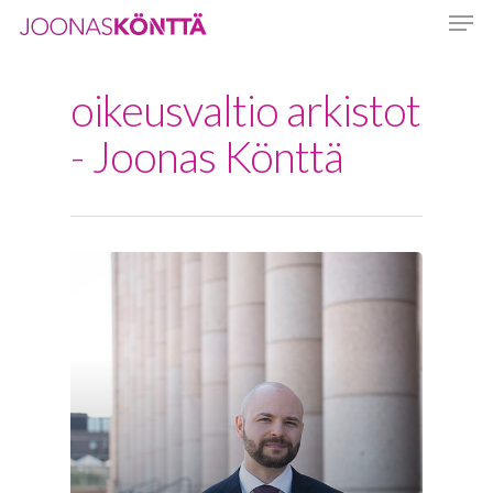
oikeusvaltio arkistot
Hit enter to search or ESC to close
- Joonas Könttä
Etusivu