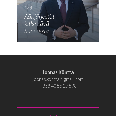
Joonas
Blogi
Vaalit
Äärijärjestöt
Blogi
kitkettävä
Suomesta
Osallistu
EN
RU
Joonas Könttä
joonas.kontta@gmail.com
+358 40 56 27 598