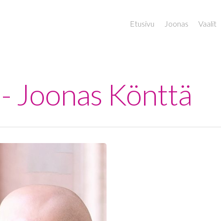
Etusivu
Joonas
Vaalit
 - Joonas Könttä