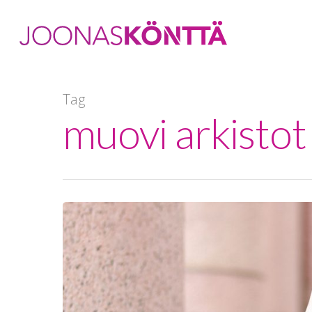
Tag
muovi arkistot
Hit enter to search or ESC to close