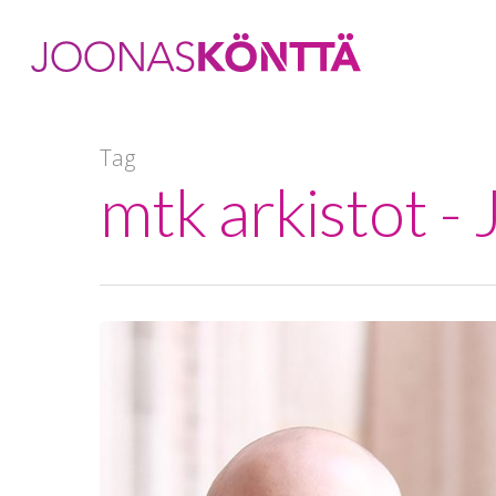
Tag
mtk arkistot -
Hit enter to search or ESC to close