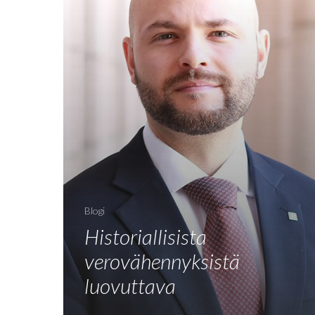
Blogi
Historiallisista
verovähennyksistä
luovuttava