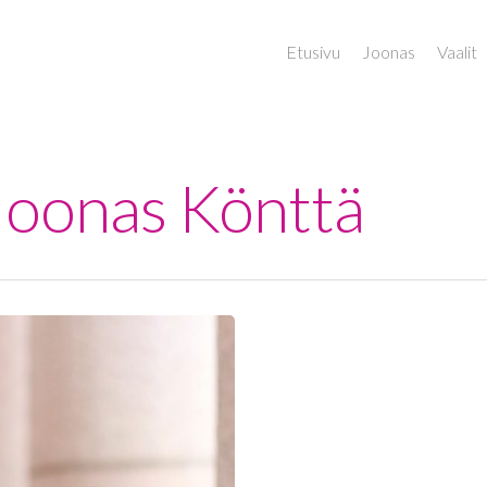
Etusivu
Joonas
Vaalit
 Joonas Könttä