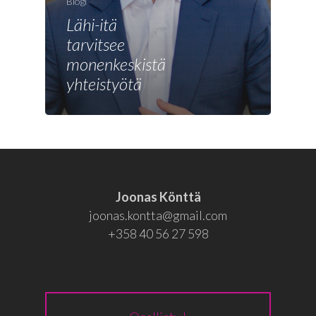
Joonas
Blogi
Lähi-itä
Vaalit
tarvitsee
Blogi
monenkeskistä
yhteistyötä
Osallistu
EN
RU
Joonas Könttä
joonas.kontta@gmail.com
+358 40 56 27 598