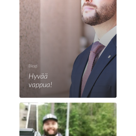
Etusivu
Joonas
Vaalit
Blogi
Hyvää
Blogi
vappua!
Osallistu
EN
RU