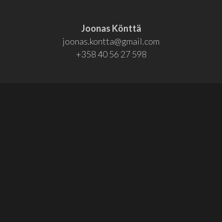
Joonas Könttä
joonas.kontta@gmail.com
+358 40 56 27 598
Osallistu!