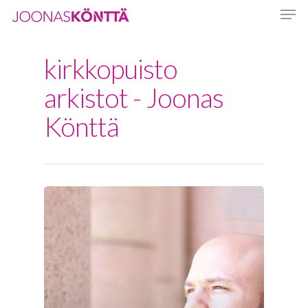
kirkkopuisto
Hit enter to search or ESC to close
arkistot - Joonas
Könttä