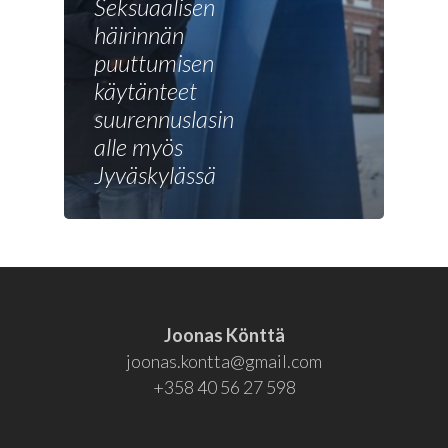
Seksuaalisen
Joonas
häirinnän
puuttumisen
Vaalit
käytänteet
Blogi
suurennuslasin
alle myös
Osallistu
Jyväskylässä
EN
RU
Joonas Könttä
joonas.kontta@gmail.com
+358 40 56 27 598