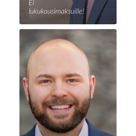
Etusivu
Ei
lukukausimaksuille!
Joonas
Vaalit
Blogi
Osallistu
EN
RU