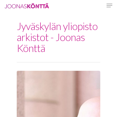
Jyväskylän yliopisto
Hit enter to search or ESC to close
arkistot - Joonas
Könttä