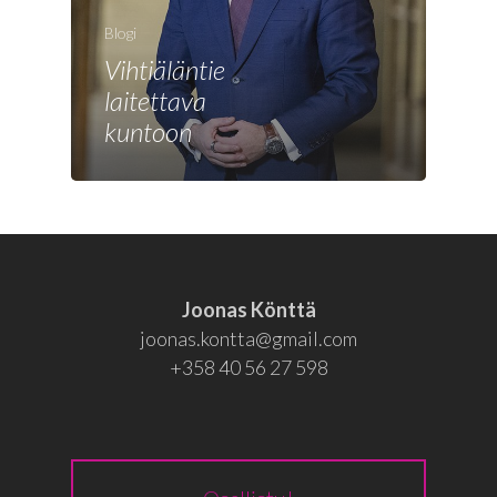
Joonas
Blogi
Vaalit
Vihtiäläntie
Blogi
laitettava
kuntoon
Osallistu
EN
RU
Joonas Könttä
joonas.kontta@gmail.com
+358 40 56 27 598