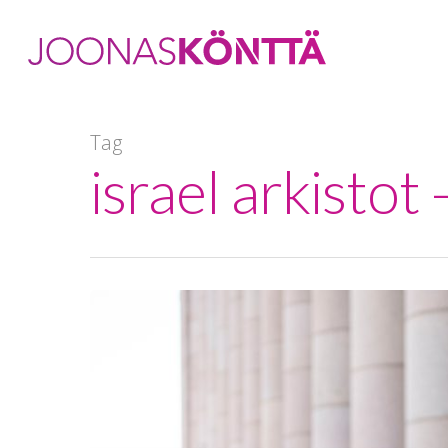
Tag
israel arkistot
Hit enter to search or ESC to close