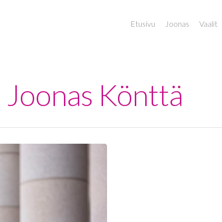
Etusivu
Joonas
Vaalit
 - Joonas Könttä