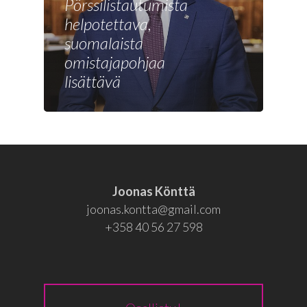
Joonas
Pörssilistautumista
helpotettava,
Vaalit
suomalaista
Blogi
omistajapohjaa
lisättävä
Osallistu
EN
RU
Joonas Könttä
joonas.kontta@gmail.com
+358 40 56 27 598