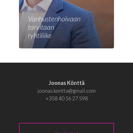
Joonas
Blogi
Vaalit
Vanhustenhoivaan
Blogi
tarvitaan
ryhtiliike
Osallistu
EN
RU
Joonas Könttä
joonas.kontta@gmail.com
+358 40 56 27 598