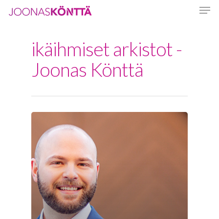
ikäihmiset arkistot -
Hit enter to search or ESC to close
Joonas Könttä
Etusivu