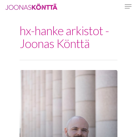
hx-hanke arkistot -
Hit enter to search or ESC to close
Joonas Könttä