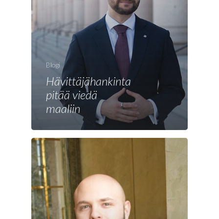
Etusivu
Blogi
Joonas
Hävittäjähankinta
pitää viedä
Vaalit
maaliin
Blogi
Osallistu
EN
RU