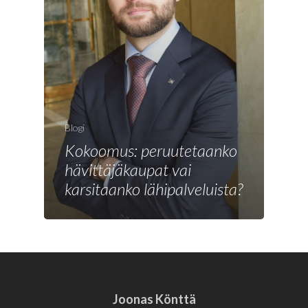
Blogi
Kokoomus: peruutetaanko
hävittäjäkaupat vai
karsitaanko lähipalveluista?
Joonas Könttä