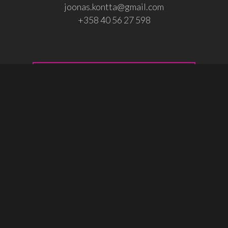
joonas.kontta@gmail.com
+358 40 56 27 598
Osallistu!
© 2026 Joonas Könttä.