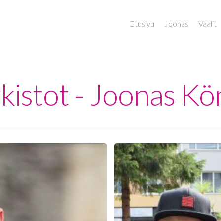
Etusivu
Joonas
Vaalit
istot - Joonas Kö