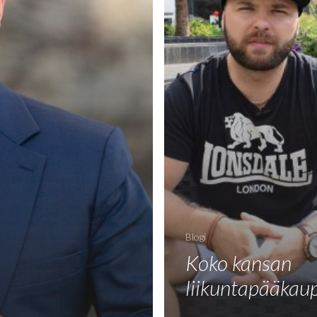
Blogi
Koko kansan
liikuntapääkau