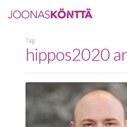
Tag
hippos2020 ark
Hit enter to search or ESC to close