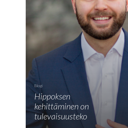
Blogi
Hippoksen
kehittäminen on
tulevaisuusteko