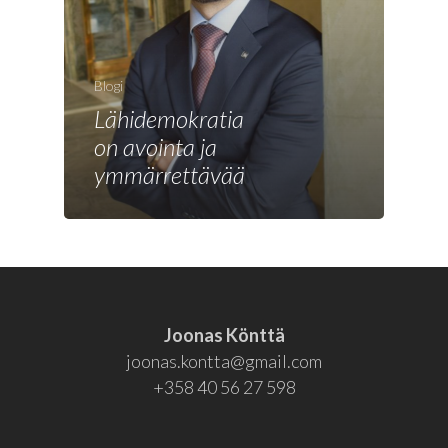
Joonas
Vaalit
Blogi
Blogi
Lähidemokratia
on avointa ja
Osallistu
ymmärrettävää
EN
RU
Joonas Könttä
joonas.kontta@gmail.com
+358 40 56 27 598