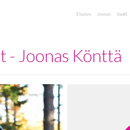
Etusivu
Joonas
Vaalit
t - Joonas Könttä