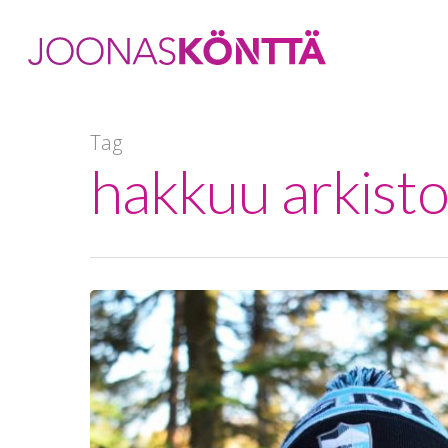
Tag
hakkuu arkisto
Hit enter to search or ESC to close