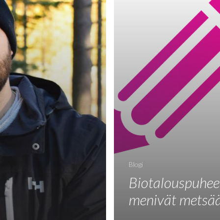
Blogi
Biotalouspuhee
menivät metsä