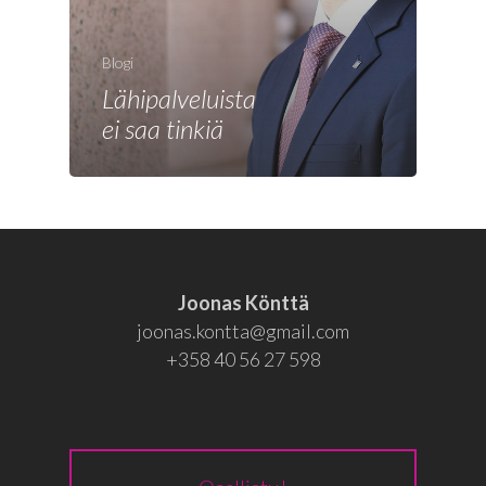
Joonas
Vaalit
Blogi
Blogi
Lähipalveluista
ei saa tinkiä
Osallistu
EN
RU
Joonas Könttä
joonas.kontta@gmail.com
+358 40 56 27 598