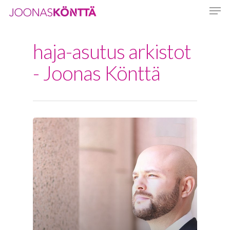
haja-asutus arkistot
Hit enter to search or ESC to close
- Joonas Könttä
Etusivu