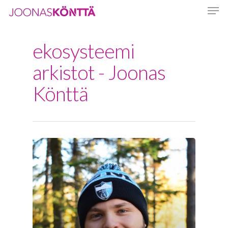
ekosysteemi
Hit enter to search or ESC to close
arkistot - Joonas
Könttä
Etusivu