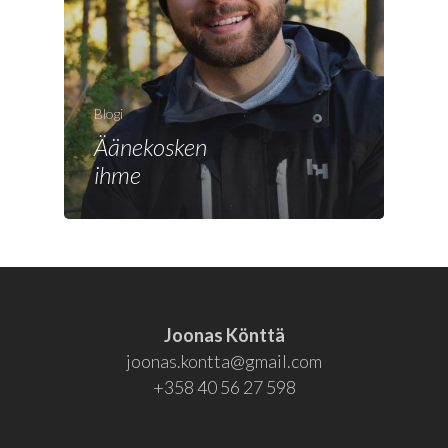
Joonas
Vaalit
Blogi
Blogi
Äänekosken
Osallistu
ihme
EN
RU
Joonas Könttä
joonas.kontta@gmail.com
+358 40 56 27 598