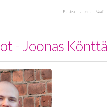
Etusivu
Joonas
Vaalit
stot - Joonas Köntt