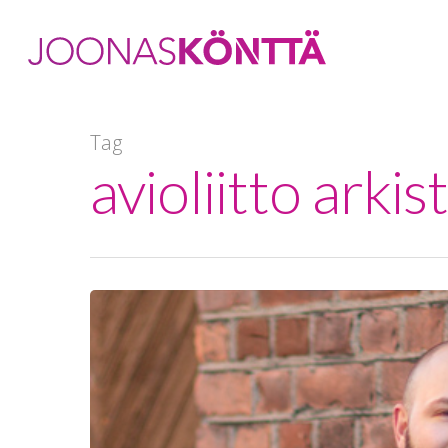
Tag
avioliitto arki
Hit enter to search or ESC to close