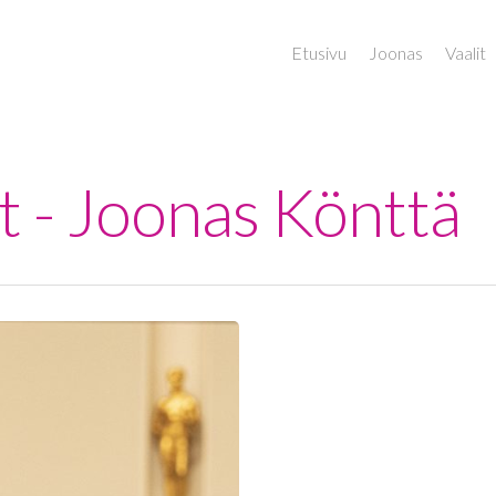
Etusivu
Joonas
Vaalit
ot - Joonas Könttä