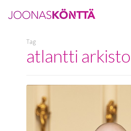
Tag
atlantti arkist
Hit enter to search or ESC to close