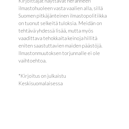
Kirjoittajat näyttävät heränneen
ilmastohuoleen vasta vaalien alla, sillä
Suomen pitkäjänteinen ilmastopolitiikka
on tuonut selkeitä tuloksia. Meidän on
tehtävä yhdessä lisää, mutta myös
vaadittava tehokkaita keinoja hillitä
eniten saastuttavien maiden päästöjä.
Ilmastonmuutoksen torjunnalle ei ole
vaihtoehtoa.
*Kirjoitus on julkaistu
Keskisuomalaisessa