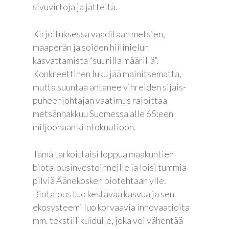
sivuvirtoja ja jätteitä.
Kirjoituksessa vaaditaan metsien,
maaperän ja soiden hiilinielun
kasvattamista “suurilla määrillä”.
Konkreettinen luku jää mainitsematta,
mutta suuntaa antanee vihreiden sijais-
puheenjohtajan vaatimus rajoittaa
metsänhakkuu Suomessa alle 65:een
miljoonaan kiintokuutioon.
Tämä tarkoittaisi loppua maakuntien
biotalousinvestoinneille ja loisi tummia
pilviä Äänekosken biotehtaan ylle.
Biotalous tuo kestävää kasvua ja sen
ekosysteemi luo korvaavia innovaatioita
mm. tekstiilikuidulle, joka voi vähentää