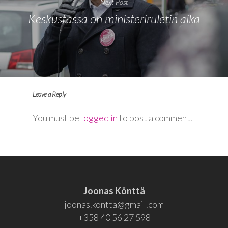
Next Post
Keskustassa on ministeriruletin aika
Leave a Reply
You must be
logged in
to post a comment.
Joonas Könttä
joonas.kontta@gmail.com
+358 40 56 27 598