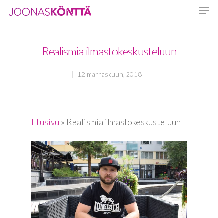
Realismia ilmastokeskusteluun
Hit enter to search or ESC to close
12 marraskuun, 2018
Etusivu
»
Realismia ilmastokeskusteluun