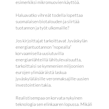
esimerkiksi mikromuovien käyttöä.
Haluavatko vihreät todella lopettaa
suomalaisen biotalouden ja siirtää
tuotannon ja työt ulkomaille?
Jos kirjoittajat tarkoittavat Jyväskylän
energiantuotannon ”nopealla”
korvaamisella uusiutuvilla
energianlähteillä lähitulevaisuutta,
Etusivu
tarkoittaisi se kymmenien miljoonien
eurojen ylimääräistä laskua
Joonas
jyväskyläläisille veronmaksajille uusien
investointien takia.
Vaalit
Blogi
Realistisempaa on korvata nykyinen
teknologia sen elinkaaren lopussa. Mikäli
Osallistu