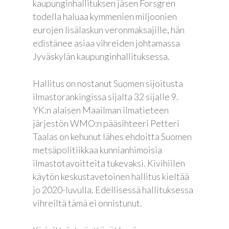
kaupunginhallituksen jäsen Forsgren
todella haluaa kymmenien miljoonien
EN
eurojen lisälaskun veronmaksajille, hän
RU
edistänee asiaa vihreiden johtamassa
Jyväskylän kaupunginhallituksessa.
Hallitus on nostanut Suomen sijoitusta
ilmastorankingissa sijalta 32 sijalle 9.
YK:n alaisen Maailman ilmatieteen
järjestön WMO:n pääsihteeri Petteri
Taalas on kehunut lähes ehdoitta Suomen
metsäpolitiikkaa kunnianhimoisia
ilmastotavoitteita tukevaksi. Kivihiilen
käytön keskustavetoinen hallitus kieltää
jo 2020-luvulla. Edellisessä hallituksessa
vihreiltä tämä ei onnistunut.