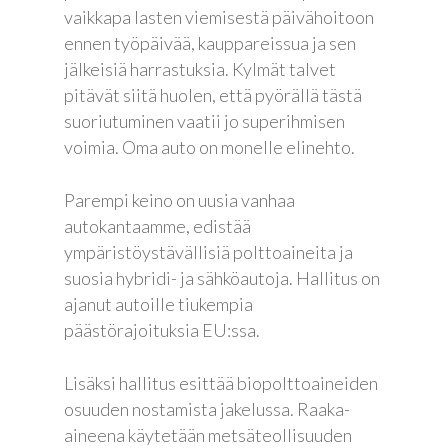
vaikkapa lasten viemisestä päivähoitoon
ennen työpäivää, kauppareissua ja sen
jälkeisiä harrastuksia. Kylmät talvet
pitävät siitä huolen, että pyörällä tästä
suoriutuminen vaatii jo superihmisen
voimia. Oma auto on monelle elinehto.
Parempi keino on uusia vanhaa
autokantaamme, edistää
ympäristöystävällisiä polttoaineita ja
suosia hybridi- ja sähköautoja. Hallitus on
ajanut autoille tiukempia
päästörajoituksia EU:ssa.
Lisäksi hallitus esittää biopolttoaineiden
osuuden nostamista jakelussa. Raaka-
aineena käytetään metsäteollisuuden