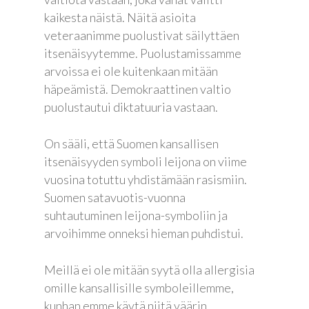
kaikesta näistä. Näitä asioita
veteraanimme puolustivat säilyttäen
itsenäisyytemme. Puolustamissamme
arvoissa ei ole kuitenkaan mitään
häpeämistä. Demokraattinen valtio
puolustautui diktatuuria vastaan.
On sääli, että Suomen kansallisen
itsenäisyyden symboli leijona on viime
vuosina totuttu yhdistämään rasismiin.
Suomen satavuotis-vuonna
suhtautuminen leijona-symboliin ja
arvoihimme onneksi hieman puhdistui.
Meillä ei ole mitään syytä olla allergisia
omille kansallisille symboleillemme,
kunhan emme käytä niitä väärin.