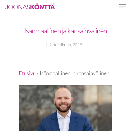
Isänmaallinen ja kansainvälinen
Hit enter to search or ESC to close
2 huhtikuun, 2019
Etusivu
»
Isänmaallinen ja kansainvälinen