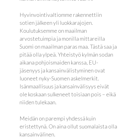
Etusivu
Hyvinvointivaltiomme rakennettiin
sotien jälkeen yli luokkarajojen.
Joonas
Koulutuksemme on maailman
arvostetuimpia ja monilla mittareilla
Vaalit
Suomi on maailman paras maa. Tästä saa ja
Blogi
pitää olla ylpeä. Yhteistyö kylmän sodan
aikana pohjoismaiden kanssa, EU-
Osallistu
jäsenyys ja kansainvälistyminen ovat
EN
luoneet nyky-Suomen askelmerkit.
Isänmaallisuus ja kansainvälisyys eivät
RU
ole koskaan sulkeneet toisiaan pois – eikä
niiden tulekaan.
Meidän on parempi yhdessä kuin
eristettynä. On aina ollut suomalaista olla
kansainvälinen.