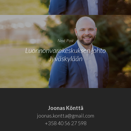
Next Post
Luonnonvarakeskuksen johto
Jyväskylään
Joonas Könttä
joonas.kontta@gmail.com
+358 40 56 27 598