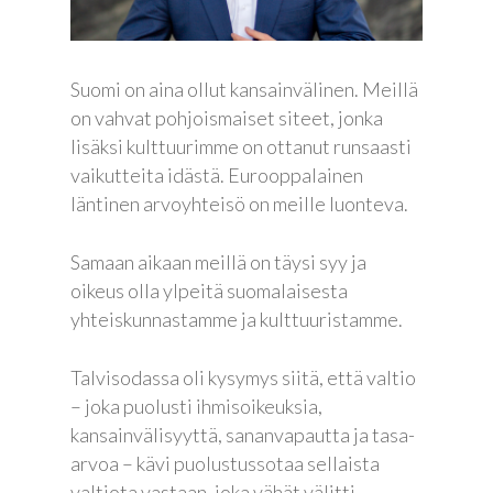
Suomi on aina ollut kansainvälinen. Meillä
on vahvat pohjoismaiset siteet, jonka
lisäksi kulttuurimme on ottanut runsaasti
vaikutteita idästä. Eurooppalainen
läntinen arvoyhteisö on meille luonteva.
Samaan aikaan meillä on täysi syy ja
oikeus olla ylpeitä suomalaisesta
yhteiskunnastamme ja kulttuuristamme.
Talvisodassa oli kysymys siitä, että valtio
– joka puolusti ihmisoikeuksia,
kansainvälisyyttä, sananvapautta ja tasa-
arvoa – kävi puolustussotaa sellaista
valtiota vastaan, joka vähät välitti