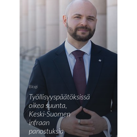
Blogi
Työllisyyspäätöksissä
oikea suunta,
Keski-Suomen
infraan
Etusivu
panostuksia