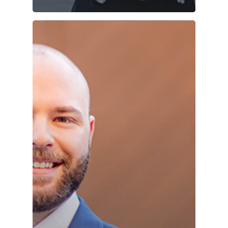
Joonas
Vaalit
Blogi
Osallistu
EN
RU