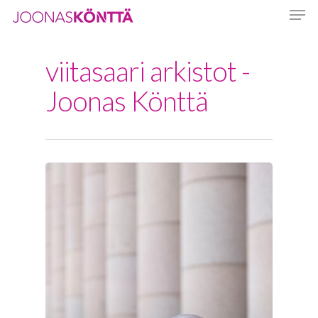
viitasaari arkistot -
Hit enter to search or ESC to close
Joonas Könttä